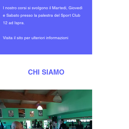
I nostro corsi si svolgono il Martedi, Giovedì
e Sabato presso la palestra del Sport Club
12 ad Ispra.
Visita il sito per ulteriori informazioni
CHI SIAMO