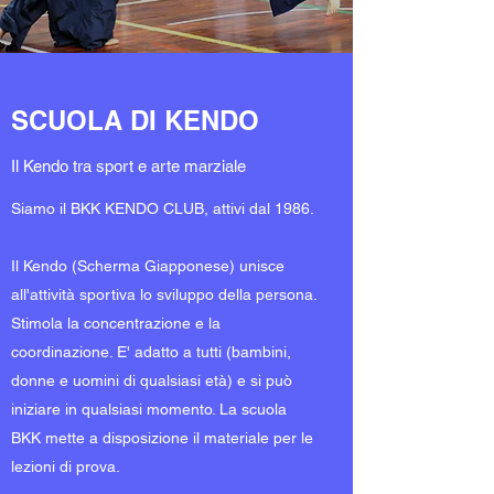
SCUOLA DI KENDO
Il Kendo tra sport e arte marziale
Siamo il BKK KENDO CLUB, attivi dal 1986.
Il Kendo (Scherma Giapponese) unisce
all'attività sportiva lo sviluppo della persona.
Stimola la concentrazione e la
coordinazione. E' adatto a tutti (bambini,
donne e uomini di qualsiasi età) e si può
iniziare in qualsiasi momento. La scuola
BKK mette a disposizione il materiale per le
lezioni di prova.